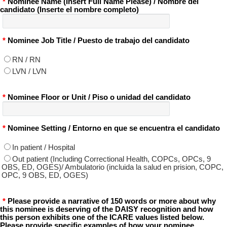
*
Nominee Name (Insert Full Name Please) / Nombre del
candidato (Inserte el nombre completo)
*
Nominee Job Title / Puesto de trabajo del candidato
RN / RN
LVN / LVN
*
Nominee Floor or Unit / Piso o unidad del candidato
*
Nominee Setting / Entorno en que se encuentra el candidato
In patient / Hospital
Out patient (Including Correctional Health, COPCs, OPCs, 9
OBS, ED, OGES)/ Ambulatorio (incluida la salud en prision, COPC,
OPC, 9 OBS, ED, OGES)
*
Please provide a narrative of 150 words or more about why
this nominee is deserving of the DAISY recognition and how
this person exhibits one of the ICARE values listed below.
Please provide specific examples of how your nominee